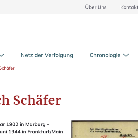
Über Uns
Kontak
Hauptmenü
Netz der Verfolgung
Chronologie
Untermenü öffnen
Unte
 Schäfer
ch Schäfer
ar 1902 in Marburg –
Juni 1944 in Frankfurt/Main