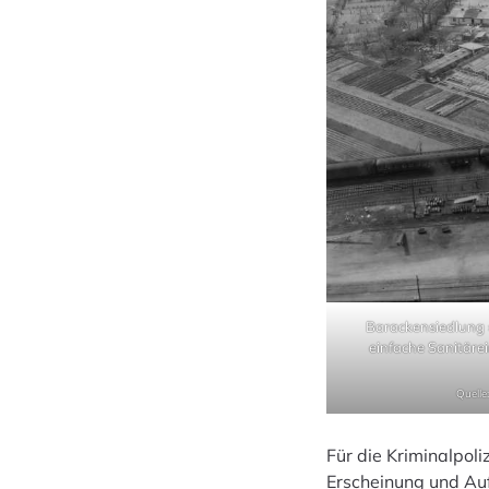
Barackensiedlung 
einfache Sanitärei
Quelle
Für die Kriminalpoli
Erscheinung und Auft