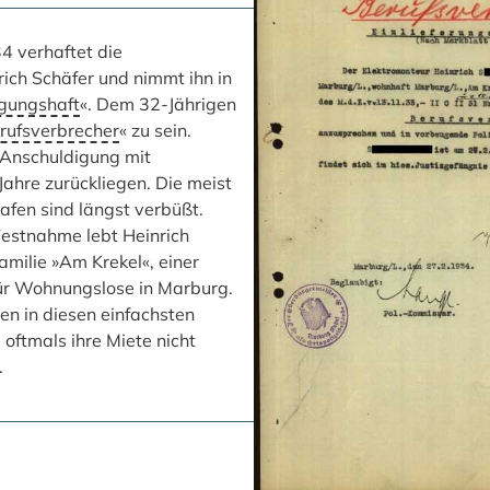
4 verhaftet die
rich Schäfer und nimmt ihn in
gungshaft
«. Dem 32-Jährigen
rufsverbrecher
« zu sein.
 Anschuldigung mit
 Jahre zurückliegen. Die meist
afen sind längst verbüßt.
Festnahme lebt Heinrich
amilie »Am Krekel«, einer
ür Wohnungslose in Marburg.
n in diesen einfachsten
 oftmals ihre Miete nicht
.