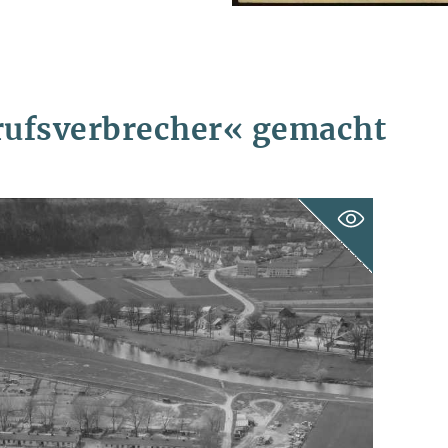
ufs­verbrecher«
gemacht