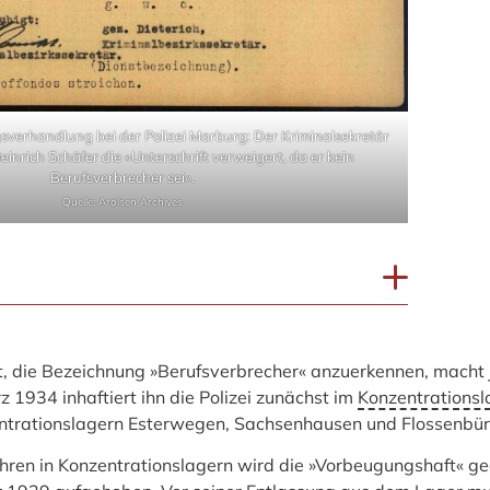
verhandlung bei der Polizei Marburg: Der Kriminalsekretär
einrich Schäfer die »Unterschrift verweigert, da er kein
Berufsverbrecher sei«.
Quelle: Arolsen Archives
t, die Bezeichnung »Berufsverbrecher« anzuerkennen, macht 
 1934 inhaftiert ihn die Polizei zunächst im
Konzentrationsl
entrationslagern Esterwegen, Sachsenhausen und Flossenbür
hren in Konzentrationslagern wird die »Vorbeugungshaft« ge