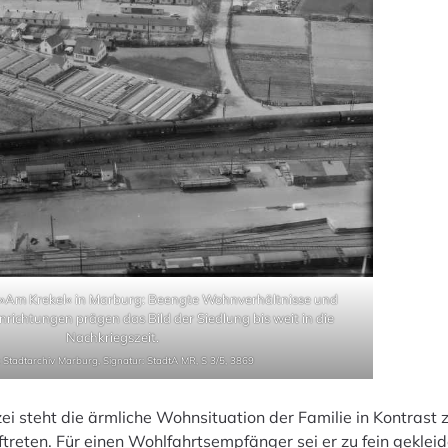
»Am Krekel« in Marburg: Beengte Wohnverhältnisse und
nrichtungen prägen das Bild der Siedlung bis weit in die
Nachkriegszeit.
: Stadtarchiv Marburg, Signatur: StadtA MR, S 3/5, 3869
zei steht die ärmliche Wohnsituation der Familie in Kontrast 
reten. Für einen Wohlfahrtsempfänger sei er zu fein gekleidet