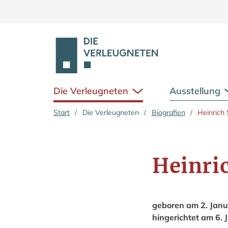
Die Verleugneten
Ausstellung
Untermenü öffnen
Zum Hauptinhalt springen
Start
/
Die Verleugneten
/
Biografien
/
Heinrich
Heinri
geboren am 2. Janu
hingerichtet am 6. 