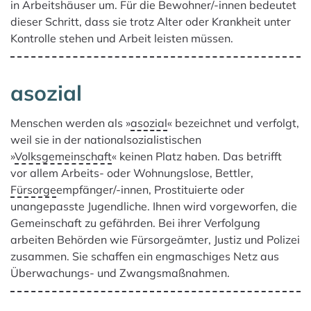
in Arbeitshäuser um. Für die Bewohner/-innen bedeutet
dieser Schritt, dass sie trotz Alter oder Krankheit unter
Kontrolle stehen und Arbeit leisten müssen.
asozial
Menschen werden als »
asozial
« bezeichnet und verfolgt,
weil sie in der nationalsozialistischen
»
Volksgemeinschaft
« keinen Platz haben. Das betrifft
vor allem Arbeits- oder Wohnungslose, Bettler,
Fürsorge
empfänger/-innen, Prostituierte oder
unangepasste Jugendliche. Ihnen wird vorgeworfen, die
Gemeinschaft zu gefährden. Bei ihrer Verfolgung
arbeiten Behörden wie Fürsorgeämter, Justiz und Polizei
zusammen. Sie schaffen ein engmaschiges Netz aus
Überwachungs- und Zwangsmaßnahmen.