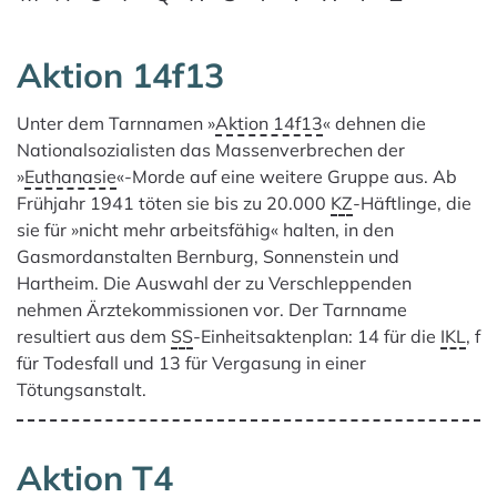
Aktion 14f13
Es gibt 77 Ergebnisse für deine Suche.
Unter dem Tarnnamen »
Aktion 14f13
« dehnen die
Nationalsozialisten das Massenverbrechen der
»
Euthanasie
«-Morde auf eine weitere Gruppe aus. Ab
Frühjahr 1941 töten sie bis zu 20.000
KZ
-Häftlinge, die
sie für »nicht mehr arbeitsfähig« halten, in den
Gasmordanstalten Bernburg, Sonnenstein und
Hartheim. Die Auswahl der zu Verschleppenden
nehmen Ärztekommissionen vor. Der Tarnname
resultiert aus dem
SS
-Einheitsaktenplan: 14 für die
IKL
, f
für Todesfall und 13 für Vergasung in einer
Tötungsanstalt.
Aktion T4