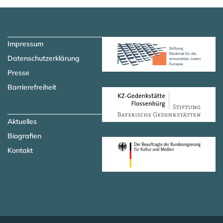
Zum Hauptinhalt springen
Zur Navigation springen
Impressum
Datenschutzerklärung
Presse
Barrierefreiheit
Aktuelles
Biografien
Kontakt