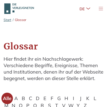
Untermenü 
Nav
Zum Hauptinhalt springen
Start
/
Glossar
Glossar
Hier findet ihr ein Nachschlagewerk:
Verschiedene Begriffe, Ereignisse, Themen
und Institutionen, denen ihr auf der Webseite
begegnet, werden an dieser Stelle erklärt.
Alle
A
B
C
D
E
F
G
H
I
J
K
L
M
N
O
P
Q
R
S
T
V
W
Y
Z