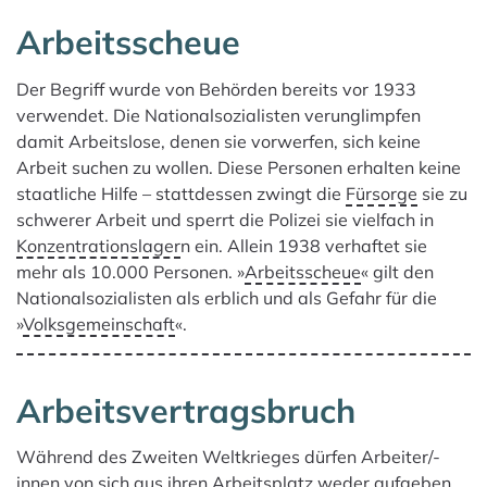
Arbeitsscheue
Der Begriff wurde von Behörden bereits vor 1933
verwendet. Die Nationalsozialisten verunglimpfen
damit Arbeitslose, denen sie vorwerfen, sich keine
Arbeit suchen zu wollen. Diese Personen erhalten keine
staatliche Hilfe – stattdessen zwingt die
Fürsorge
sie zu
schwerer Arbeit und sperrt die Polizei sie vielfach in
Konzentrationslager
n ein. Allein 1938 verhaftet sie
mehr als 10.000 Personen. »
Arbeitsscheue
« gilt den
Nationalsozialisten als erblich und als Gefahr für die
»
Volksgemeinschaft
«.
Arbeitsvertragsbruch
Während des Zweiten Weltkrieges dürfen Arbeiter/-
innen von sich aus ihren Arbeitsplatz weder aufgeben