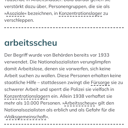
verstärkt dazu über, Personengruppen, die sie als
»
Asoziale
« bezeichnen, in
Konzentrationslager
zu
verschleppen.
arbeitsscheu
Der Begriff wurde von Behörden bereits vor 1933
verwendet. Die Nationalsozialisten verunglimpfen
damit Arbeitslose, denen sie vorwerfen, sich keine
Arbeit suchen zu wollen. Diese Personen erhalten keine
staatliche Hilfe – stattdessen zwingt die
Fürsorge
sie zu
schwerer Arbeit und sperrt die Polizei sie vielfach in
Konzentrationslager
n ein. Allein 1938 verhaftet sie
mehr als 10.000 Personen. »
Arbeitsscheue
« gilt den
Nationalsozialisten als erblich und als Gefahr für die
»
Volksgemeinschaft
«.