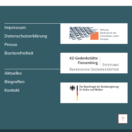
Zum Hauptinhalt springen
Zur Navigation springen
Impressum
Datenschutzerklärung
Presse
Barrierefreiheit
Aktuelles
Biografien
Kontakt
Nac