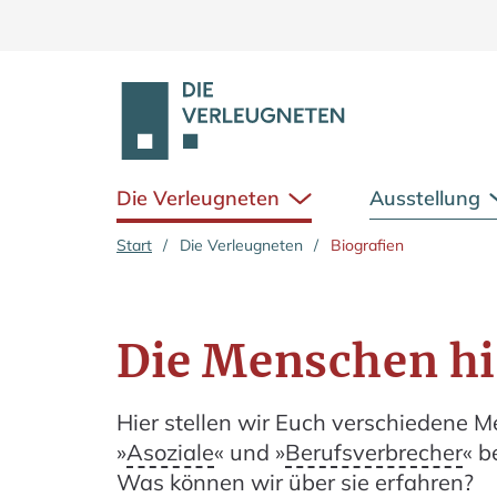
Die Verleugneten
Ausstellung
Untermenü öffnen
Zum Hauptinhalt springen
Start
/
Die Verleugneten
/
Biografien
Die Menschen hi
Hier stellen wir Euch verschiedene Me
»
Asoziale
« und »
Berufsverbrecher
« b
Was können wir über sie erfahren?