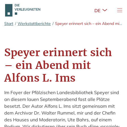
Untermenü 
Nav
Zum Hauptinhalt springen
Start
/
Werkstattberichte
/
Speyer erinnert sich – ein Abend mit Alfons L. Ims
Speyer erinnert sich
– ein Abend mit
Alfons L. Ims
Im Foyer der Pfälzischen Landesbibliothek Speyer sind
an diesem lauen Septemberabend fast alle Plätze
besetzt. Der Autor Alfons L. Ims sitzt gemeinsam mit
dem Archivar Dr. Walter Rummel, mir und der Chefin
des Hauses und Moderatorin, Ute Bahrs, auf einem
Podium. Wir diskutieren über sein Buch »Eine ›
asozial
e‹