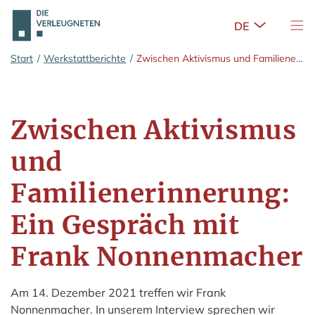
Untermenü 
Nav
Zum Hauptinhalt springen
Start
/
Werkstattberichte
/
Zwischen Aktivismus und Familienerinnerung: Ein Gespräch mit Frank Nonnenmacher
Zwischen Aktivismus
und
Familienerinnerung:
Ein Gespräch mit
Frank Nonnenmacher
Am 14. Dezember 2021 treffen wir Frank
Nonnenmacher. In unserem Interview sprechen wir