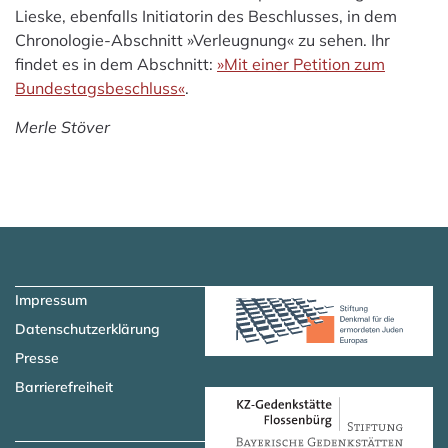
Lieske, ebenfalls Initiatorin des Beschlusses, in dem
Chronologie-Abschnitt »Verleugnung« zu sehen. Ihr
findet es in dem
Abschnitt:
»Mit einer Petition zum
Bundestagsbeschluss«
.
Merle Stöver
Zum Hauptinhalt springen
Zur Navigation springen
Impressum
Datenschutzerklärung
Presse
Barrierefreiheit