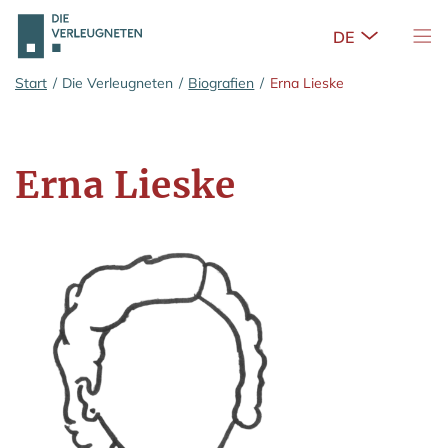
Untermenü 
Nav
Zum Hauptinhalt springen
Start
/
Die Verleugneten
/
Biografien
/
Erna Lieske
Erna Lieske