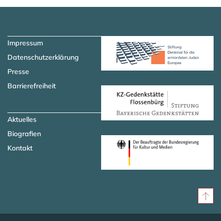
Zum Hauptinhalt springen
Zur Navigation springen
Impressum
Datenschutzerklärung
Presse
Barrierefreiheit
Aktuelles
Biografien
Kontakt
Nac