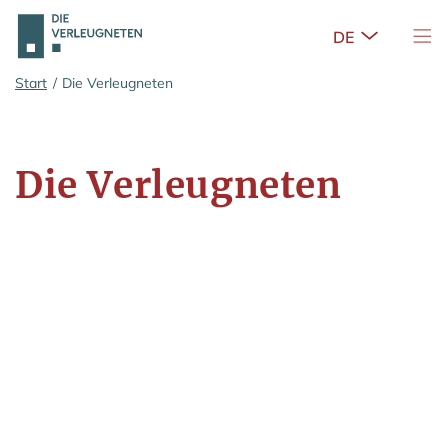
Untermenü 
Nav
Zum Hauptinhalt springen
Start
/
Die Verleugneten
Die Verleugneten