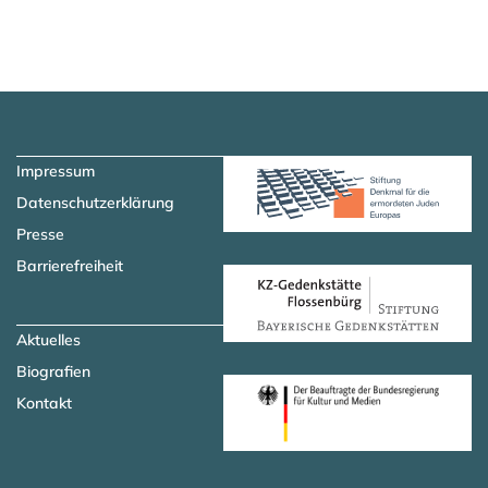
Zum Hauptinhalt springen
Zur Navigation springen
Impressum
Datenschutzerklärung
Presse
Barrierefreiheit
Aktuelles
Biografien
Kontakt