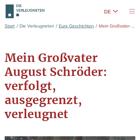
Untermenü 
Nav
Zum Hauptinhalt springen
Start
/
Die Verleugneten
/
Eure Geschichten
/
Mein Großvater August Schröder: verfolgt, ausgegrenzt, verleugnet
Mein Großvater
August Schröder:
verfolgt,
ausgegrenzt,
verleugnet