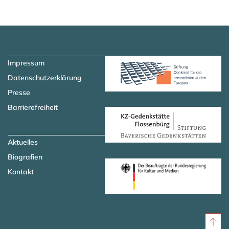
Zum Hauptinhalt springen
Zur Navigation springen
Impressum
Datenschutzerklärung
Presse
Barrierefreiheit
Aktuelles
Biografien
Kontakt
Nac