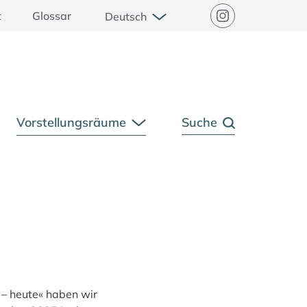
Untermenü öffnen
t
Glossar
Deutsch
Instagram
Vorstellungsräume
Suche
rmenü öffnen
Untermenü öffnen
 – heute« haben wir