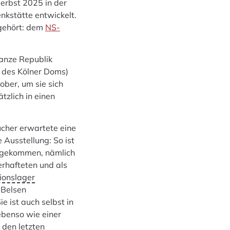
Herbst 2025 in der
nkstätte entwickelt.
 gehört: dem
NS-
ganze Republik
t des Kölner Doms)
ober, um sie sich
zlich in einen
cher erwartete eine
 Ausstellung: So ist
zugekommen, nämlich
erhafteten und als
ionslager
-Belsen
e ist auch selbst in
ebenso wie einer
n den letzten