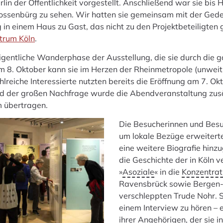
lin der Öffentlichkeit vorgestellt. Anschließend war sie bis 
ossenbürg zu sehen. Wir hatten sie gemeinsam mit der Gede
g in einem Haus zu Gast, das nicht zu den Projektbeteiligten
trum Köln
.
igentliche Wanderphase der Ausstellung, die sie durch die 
em 8. Oktober kann sie im Herzen der Rheinmetropole (unwei
reiche Interessierte nutzten bereits die Eröffnung am 7. Okt
d der großen Nachfrage wurde die Abendveranstaltung zusät
 übertragen.
Die Besucherinnen und Besu
um lokale Bezüge erweiterte
eine weitere Biografie hin
die Geschichte der in Köln v
»
Asoziale
« in die
Konzentrat
Ravensbrück sowie Bergen
verschleppten Trude Nohr. Si
einem Interview zu hören – 
ihrer Angehörigen, der sie i