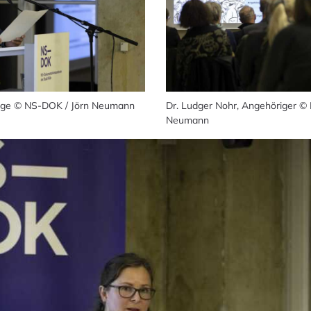
rige © NS-DOK / Jörn Neumann
Dr. Ludger Nohr, Angehöriger ©
Neumann