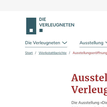
Die Verleugneten
Ausstellung
Untermenü öffnen
Zum Hauptinhalt springen
Start
/
Werkstattberichte
/
Ausstellungseröffnung
Ausste
Verleu
Die Ausstellung »Di