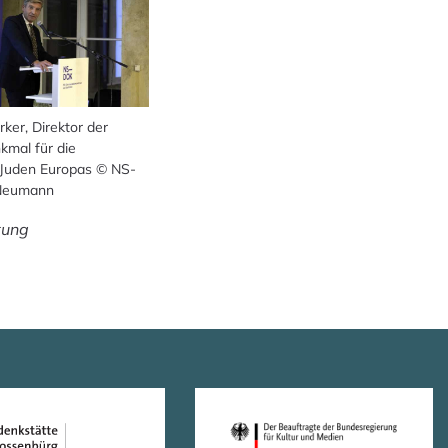
er, Direktor der
kmal für die
Juden Europas © NS-
 Neumann
tung