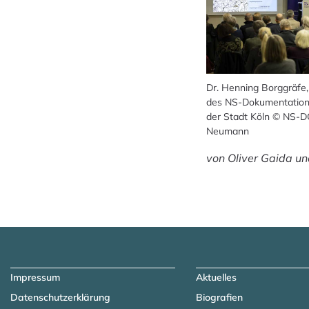
Dr. Henning Borggräfe,
des NS-Dokumentatio
der Stadt Köln © NS-D
Neumann
von Oliver Gaida un
Zum Hauptinhalt springen
Zur Navigation springen
Impressum
Aktuelles
Datenschutzerklärung
Biografien