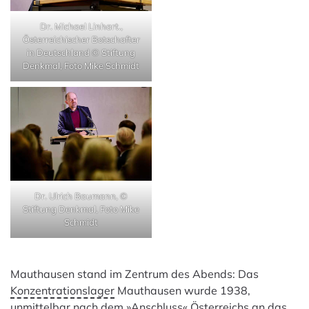
Dr. Michael Linhart.,
Österreichischer Botschafter
in Deutschland © Stiftung
Denkmal, Foto Mike Schmidt
Dr. Ulrich Baumann, ©
Stiftung Denkmal, Foto Mike
Schmidt
Mauthausen stand im Zentrum des Abends: Das
Konzentrationslager
Mauthausen wurde 1938,
unmittelbar nach dem »Anschluss« Österreichs an das