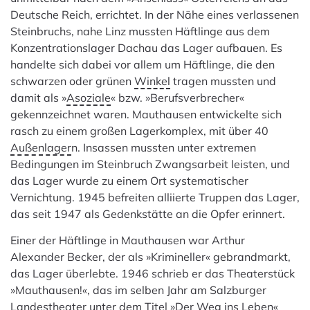
Deutsche Reich, errichtet. In der Nähe eines verlassenen
Steinbruchs, nahe Linz mussten Häftlinge aus dem
Konzentrationslager Dachau das Lager aufbauen. Es
handelte sich dabei vor allem um Häftlinge, die den
schwarzen oder grünen
Winkel
tragen mussten und
damit als »
Asoziale
« bzw. »Berufsverbrecher«
gekennzeichnet waren. Mauthausen entwickelte sich
rasch zu einem großen Lagerkomplex, mit über 40
Außenlager
n. Insassen mussten unter extremen
Bedingungen im Steinbruch Zwangsarbeit leisten, und
das Lager wurde zu einem Ort systematischer
Vernichtung. 1945 befreiten alliierte Truppen das Lager,
das seit 1947 als Gedenkstätte an die Opfer erinnert.
Einer der Häftlinge in Mauthausen war Arthur
Alexander Becker, der als »Krimineller« gebrandmarkt,
das Lager überlebte. 1946 schrieb er das Theaterstück
»Mauthausen!«, das im selben Jahr am Salzburger
Landestheater unter dem Titel »Der Weg ins Leben«