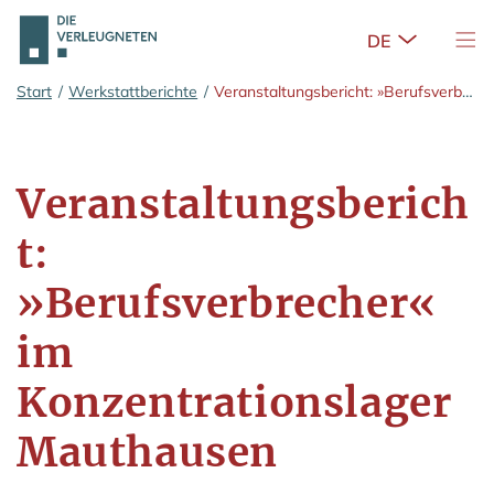
Untermenü 
Nav
Zum Hauptinhalt springen
Start
/
Werkstattberichte
/
Veranstaltungsbericht: »Berufsverbrecher« im Konzentrationslager Mauthausen
Veranstaltungsberich
t:
»Berufsverbrecher«
im
Konzentrationslager
Mauthausen