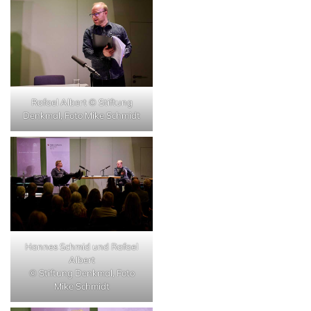
Rafael Albert © Stiftung
Denkmal, Foto Mike Schmidt
Hannes Schmid und Rafael
Albert
© Stiftung Denkmal, Foto
Mike Schmidt