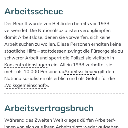
Arbeitsscheue
Der Begriff wurde von Behörden bereits vor 1933
verwendet. Die Nationalsozialisten verunglimpfen
damit Arbeitslose, denen sie vorwerfen, sich keine
Arbeit suchen zu wollen. Diese Personen erhalten keine
staatliche Hilfe – stattdessen zwingt die
Fürsorge
sie zu
schwerer Arbeit und sperrt die Polizei sie vielfach in
Konzentrationslager
n ein. Allein 1938 verhaftet sie
mehr als 10.000 Personen. »
Arbeitsscheue
« gilt den
Nationalsozialisten als erblich und als Gefahr für die
»
Volksgemeinschaft
«.
Arbeitsvertragsbruch
Während des Zweiten Weltkrieges dürfen Arbeiter/-
innen von sich aus ihren Arbeitsplatz weder aufgeben