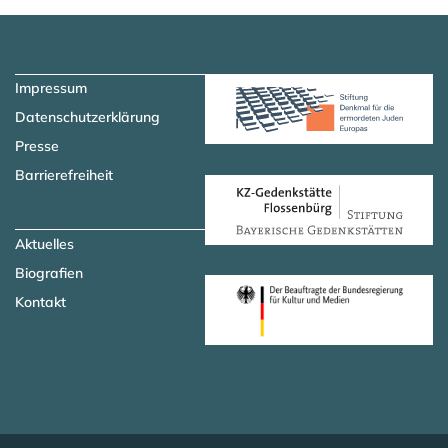
Zum Hauptinhalt springen
Zur Navigation springen
Impressum
Datenschutzerklärung
Presse
Barrierefreiheit
Aktuelles
Biografien
Kontakt