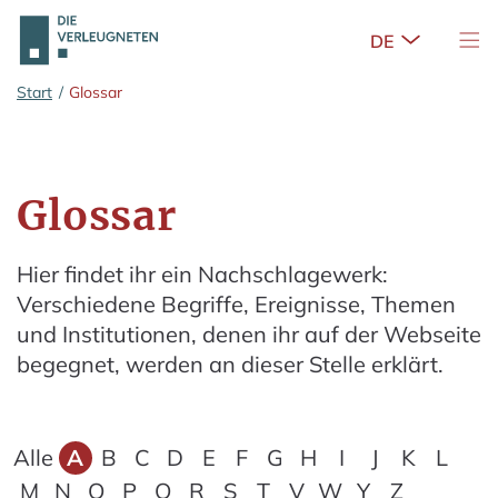
Untermenü 
Nav
Zum Hauptinhalt springen
Start
/
Glossar
Glossar
Hier findet ihr ein Nachschlagewerk:
Verschiedene Begriffe, Ereignisse, Themen
und Institutionen, denen ihr auf der Webseite
begegnet, werden an dieser Stelle erklärt.
Alle
A
B
C
D
E
F
G
H
I
J
K
L
M
N
O
P
Q
R
S
T
V
W
Y
Z