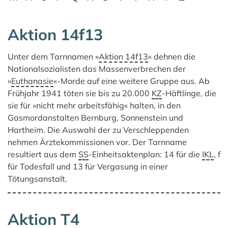
Aktion 14f13
Es gibt 11 Ergebnisse für deine Suche.
Unter dem Tarnnamen »
Aktion 14f13
« dehnen die
Nationalsozialisten das Massenverbrechen der
»
Euthanasie
«-Morde auf eine weitere Gruppe aus. Ab
Frühjahr 1941 töten sie bis zu 20.000
KZ
-Häftlinge, die
sie für »nicht mehr arbeitsfähig« halten, in den
Gasmordanstalten Bernburg, Sonnenstein und
Hartheim. Die Auswahl der zu Verschleppenden
nehmen Ärztekommissionen vor. Der Tarnname
resultiert aus dem
SS
-Einheitsaktenplan: 14 für die
IKL
, f
für Todesfall und 13 für Vergasung in einer
Tötungsanstalt.
Aktion T4