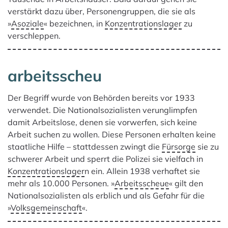
verstärkt dazu über, Personengruppen, die sie als
»
Asoziale
« bezeichnen, in
Konzentrationslager
zu
verschleppen.
arbeitsscheu
Der Begriff wurde von Behörden bereits vor 1933
verwendet. Die Nationalsozialisten verunglimpfen
damit Arbeitslose, denen sie vorwerfen, sich keine
Arbeit suchen zu wollen. Diese Personen erhalten keine
staatliche Hilfe – stattdessen zwingt die
Fürsorge
sie zu
schwerer Arbeit und sperrt die Polizei sie vielfach in
Konzentrationslager
n ein. Allein 1938 verhaftet sie
mehr als 10.000 Personen. »
Arbeitsscheue
« gilt den
Nationalsozialisten als erblich und als Gefahr für die
»
Volksgemeinschaft
«.