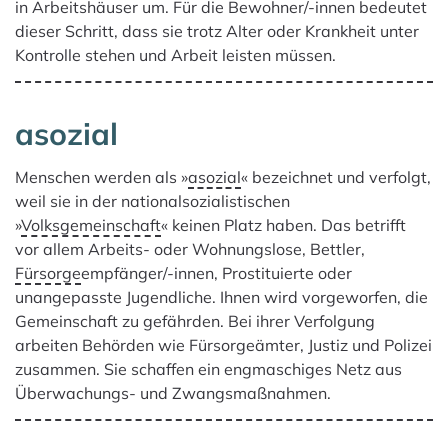
in Arbeitshäuser um. Für die Bewohner/-innen bedeutet
dieser Schritt, dass sie trotz Alter oder Krankheit unter
Kontrolle stehen und Arbeit leisten müssen.
asozial
Menschen werden als »
asozial
« bezeichnet und verfolgt,
weil sie in der nationalsozialistischen
»
Volksgemeinschaft
« keinen Platz haben. Das betrifft
vor allem Arbeits- oder Wohnungslose, Bettler,
Fürsorge
empfänger/-innen, Prostituierte oder
unangepasste Jugendliche. Ihnen wird vorgeworfen, die
Gemeinschaft zu gefährden. Bei ihrer Verfolgung
arbeiten Behörden wie Fürsorgeämter, Justiz und Polizei
zusammen. Sie schaffen ein engmaschiges Netz aus
Überwachungs- und Zwangsmaßnahmen.