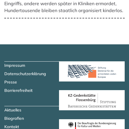
Eingriffs, andere werden später in Kliniken ermordet,
Hundertausende bleiben staatlich organisiert kinderlos.
Zum Hauptinhalt springen
Zur Navigation springen
Impressum
Datenschutzerklärung
Presse
Barrierefreiheit
Aktuelles
Biografien
Kontakt