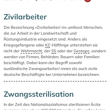
Zivilarbeiter
Es gibt 3 Ergebnisse für deine Suche.
Die Bezeichnung »Zivil­arbeiter/-in« umfasst Menschen,
die zur Arbeit in der Landwirtschaft und
Rüstungsindustrie eingesetzt sind. Anders als
Kriegsgefangene oder
KZ
-Häftlinge unterstehen sie
nicht der
Wehrmacht
, der
SS
oder der
Gestapo
, sondern
werden von Firmen, Behörden, Bauern oder Familien
beschäftigt. Dabei kann der Begriff sowohl
ausländische Zwangsarbeiter/-innen als auch zivile
deutsche Beschäftigte bei Unternehmen bezeichnen.
Zwangssterilisation
In der Zeit des Nationalsozialismus sterilisieren Ärzte