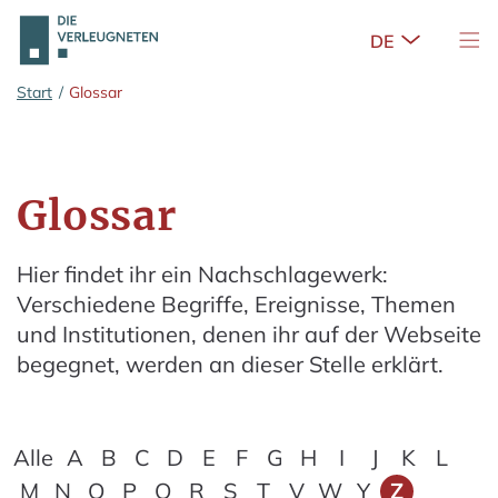
Untermenü 
Nav
Zum Hauptinhalt springen
Start
/
Glossar
Glossar
Hier findet ihr ein Nachschlagewerk:
Verschiedene Begriffe, Ereignisse, Themen
und Institutionen, denen ihr auf der Webseite
begegnet, werden an dieser Stelle erklärt.
Alle
A
B
C
D
E
F
G
H
I
J
K
L
M
N
O
P
Q
R
S
T
V
W
Y
Z