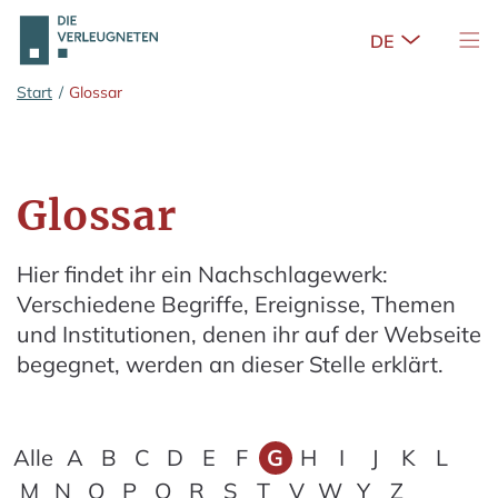
Untermenü 
Nav
Zum Hauptinhalt springen
Start
/
Glossar
Glossar
Hier findet ihr ein Nachschlagewerk:
Verschiedene Begriffe, Ereignisse, Themen
und Institutionen, denen ihr auf der Webseite
begegnet, werden an dieser Stelle erklärt.
Alle
A
B
C
D
E
F
G
H
I
J
K
L
M
N
O
P
Q
R
S
T
V
W
Y
Z