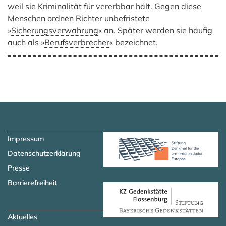
weil sie Kriminalität für vererbbar hält. Gegen diese
Menschen ordnen Richter unbefristete
»
Sicherungsverwahrung
« an. Später werden sie häufig
auch als »
Berufsverbrecher
« bezeichnet.
Zum Hauptinhalt springen
Zur Navigation springen
Impressum
Datenschutzerklärung
Presse
Barrierefreiheit
Aktuelles